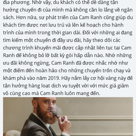
địa phương. Nhờ vậy, du khách có thể dễ dàng tận
hưởng chuyến đi của mình mà không cần lo lắng về ngân
sách. Hơn nữa, sự phát triển của Cam Ranh cũng giúp du
khách tìm được nơi lưu trú và lên kế hoạch cho hành
trình của mình trong thời gian dài. Đối với những ai đang
tìm kiếm một chuyến đi đầy ưu đãi, hãy theo dõi các
chương trình khuyến mãi được cập nhật liên tục tại Cam
Ranh để không bỏ lỡ bất kỳ gói hấp dẫn nào. Nhờ những
ưu đãi không ngừng, Cam Ranh đã được nhắc nhớ như
một điểm đến hoàn hảo cho những chuyến trốn chạy và
khám phá vào năm 2019. Hãy nắm lấy cơ hội vàng này để
tận hưởng hàng loạt dịch vụ tuyệt vời với mức giá giảm
vô cùng cao mà Cam Ranh luôn mang đến.