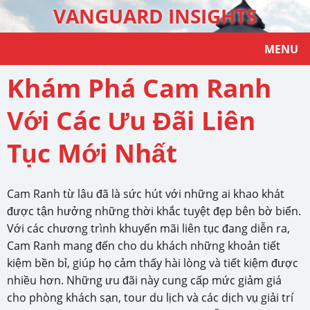
VANGUARD INSIGHTS
MENU
Khám Phá Cam Ranh
Với Các Ưu Đãi Liên
Tục Mới Nhất
Cam Ranh từ lâu đã là sức hút với những ai khao khát
được tận hưởng những thời khắc tuyệt đẹp bên bờ biển.
Với các chương trình khuyến mãi liên tục đang diễn ra,
Cam Ranh mang đến cho du khách những khoản tiết
kiệm bền bỉ, giúp họ cảm thấy hài lòng và tiết kiệm được
nhiều hơn. Những ưu đãi này cung cấp mức giảm giá
cho phòng khách sạn, tour du lịch và các dịch vụ giải trí