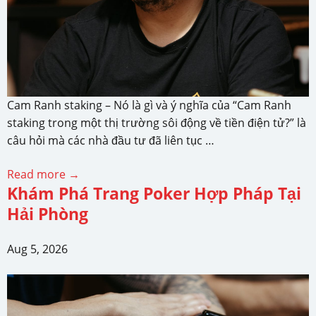
Cam Ranh staking – Nó là gì và ý nghĩa của “Cam Ranh
staking trong một thị trường sôi động về tiền điện tử?” là
câu hỏi mà các nhà đầu tư đã liên tục …
Read more →
Khám Phá Trang Poker Hợp Pháp Tại
Hải Phòng
Aug 5, 2026