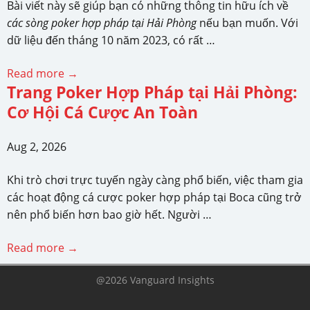
Bài viết này sẽ giúp bạn có những thông tin hữu ích về
các sòng poker hợp pháp tại Hải Phòng
nếu bạn muốn. Với
dữ liệu đến tháng 10 năm 2023, có rất …
Read more →
Trang Poker Hợp Pháp tại Hải Phòng:
Cơ Hội Cá Cược An Toàn
Aug 2, 2026
Khi trò chơi trực tuyến ngày càng phổ biến, việc tham gia
các hoạt động cá cược poker hợp pháp tại Boca cũng trở
nên phổ biến hơn bao giờ hết. Người …
Read more →
@2026 Vanguard Insights